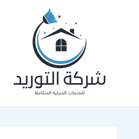
خطي
لى
لمحتوى