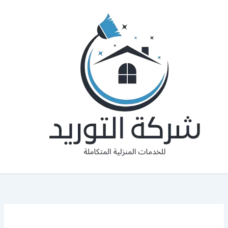
خطي
لى
لمحتوى