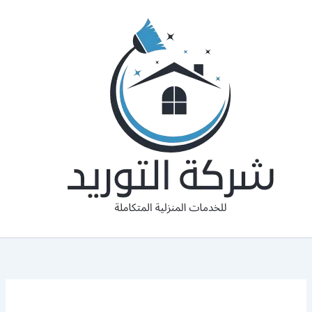
خطي
لى
لمحتوى